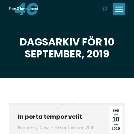
Search:
DAGSARKIV FÖR 10
Du är här:
SEPTEMBER, 2019
sep
In porta tempor velit
10
Economy
,
News
10 september, 2019
2019