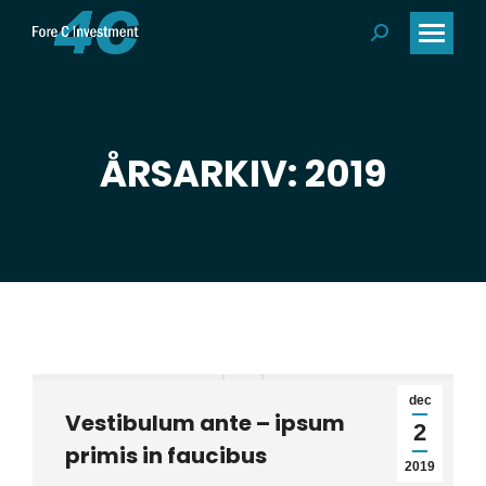
Search:
ÅRSARKIV: 2019
Du är här:
dec
Vestibulum ante – ipsum
2
primis in faucibus
2019