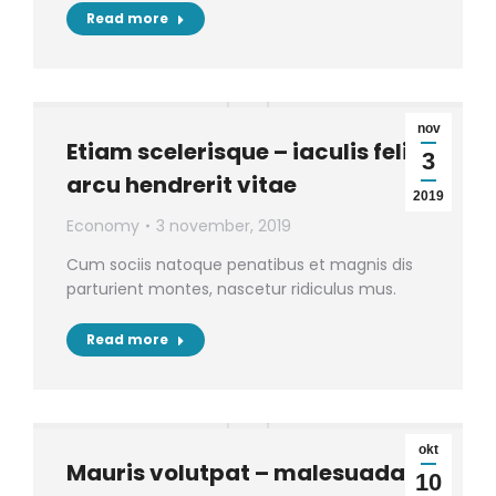
Read more
nov
Etiam scelerisque – iaculis felis
3
arcu hendrerit vitae
2019
Economy
3 november, 2019
Cum sociis natoque penatibus et magnis dis
parturient montes, nascetur ridiculus mus.
Read more
okt
Mauris volutpat – malesuada
10