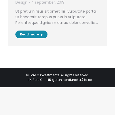
Design
4 september, 2019
Ut pretium risus sit amet nisi vulputate porta.
Ut hendrerit tempus purus in vulputate.
Pellentesque dignissim dui ac dolor convallis,…
Read more
© Fore C Investments. All rights reserved.
Fore C
goran.nordlund(at)4c.se