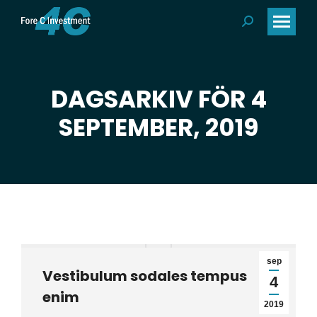
Search:
DAGSARKIV FÖR 4
Du är här:
SEPTEMBER, 2019
sep
Vestibulum sodales tempus
4
enim
2019