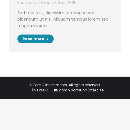
Economy
1 september, 2019
Sed felis felis, dignissim ut congue vel,
bibendum ut nisl. Aliquam tempus lorem sed
fringilla viverra.
Read more
© Fore C Investments. All rights reserved.
Fore C
goran.nordlund(at)4c.se